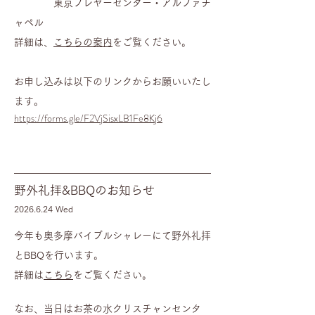
東京プレヤーセンター・アルファチ
ャペル
詳細は、
こちらの案内
をご覧ください。
お申し込みは以下のリンクからお願いいたし
ます。
https://forms.gle/F2VjSisxLB1Fe8Kj6
野外礼拝&BBQのお知らせ
​2026.6
.24
Wed
今年も奥多摩バイブルシャレーにて野外礼拝
とBBQを行います。
詳細は
こちら
をご覧ください。
なお、当日はお茶の水クリスチャンセンタ