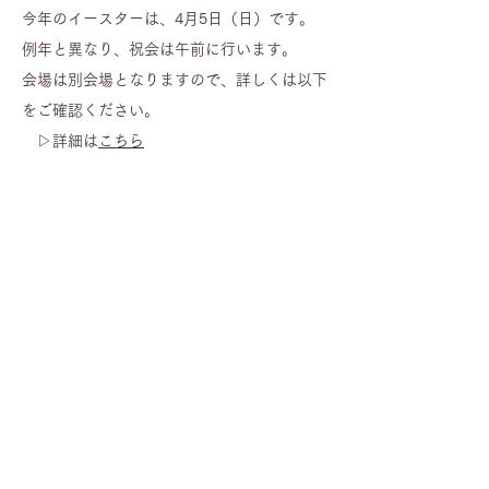
今年のイースターは、4月5日（日）です。
例年と異なり、祝会は午前に行います。
会場は別会場となりますので、詳しくは以下
をご確認ください。
​ ▷詳細は
こちら
死を越えて与えられたいのちの希望がありま
す。
その喜びを、ぜひご一緒に分かち合いましょ
う。
みなさまのご参加をお待ちしています！。