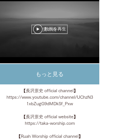
動画を再生
もっと見る
【長沢崇史 official channel】
https://www.youtube.com/channel/UChzN3
1xbZugG9dMDkSf_Pxw
【長沢崇史 official website】
https://taka-worship.com
【Ruah Worship official channel】