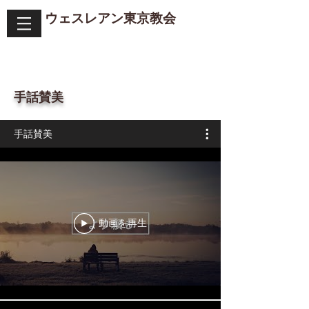
ウェスレアン​東京教会
​手話賛美
手話賛美
動画を再生