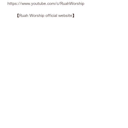
https://www.youtube.com/c/RuahWorship
【Ruah Worship official website】
https://ruahworship.wixsite.com/praisehim
献
金
【ゆうちょ銀行からの振
り込みの場合】
銀行
名：ゆうちょ銀行
口座番号：00220-4-99204
口座名称：ウェスレアン東京教会
【他の金融機関
からの振り込みの場合】
銀行名：ゆうちょ銀行
預
金種目
：当座
店名：029（ゼロニキュウ）店
口座番号：0099204
​ウェスレアン東京教会は福音主義に立つプロ
テスタントの教会です。エホバの証人、統一